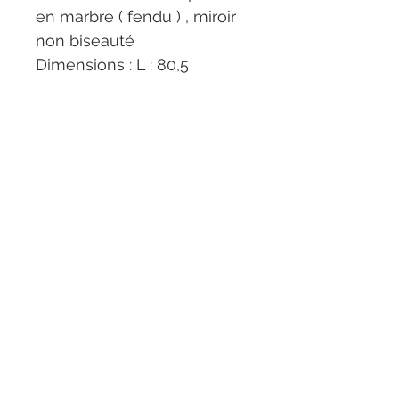
en marbre ( fendu ) , miroir 
non biseauté 
Dimensions : L : 80,5
                            P : 40
    Hauteur plateau : 76,5 
    Hauteur plateau + miroir : 
100 
- Vendue en l’état -
GOM'N BROC
gomnbroc@gmail.com
© 2022 par GOMN_BROC. Créé avec Wix.com