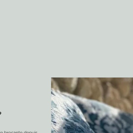
?
e brocante depuis