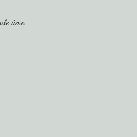
eule
âme.